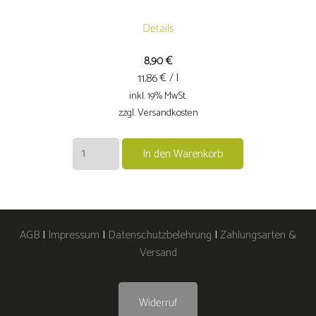
Details
8,90
€
€ / l
11.86
inkl. 19% MwSt.
zzgl. Versandkosten
2023er
In den Warenkorb
Kerner
Spätlese
feinherb
Volkacher
AGB
|
Impressum
|
Datenschutzbelehrung
|
Zahlungsarten &
Ratsherr
Versand
Menge
Widerruf