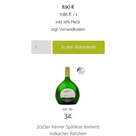
8,90
€
€ / l
11.86
inkl. 19% MwSt.
zzgl. Versandkosten
2025er
In den Warenkorb
Kerner
Premium
trocken
Menge
Art.-Nr.:
34.
2023er Kerner Spätlese feinherb
Volkacher Ratsherr