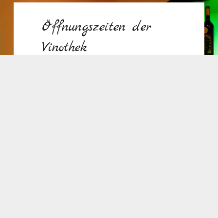
Öffnungszeiten der
Vinothek
in der Hauptstraße
April – Juli
Freitags
14°° – 17°° Uhr
Samstags, Sonntags & Feiertags
11°° – 17°° Uhr
August – Oktober