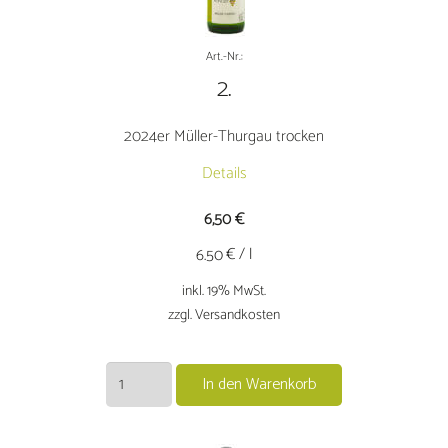
Art.-Nr.:
2.
2024er Müller-Thurgau trocken
Details
6,50
€
€ / l
6.50
inkl. 19% MwSt.
zzgl. Versandkosten
2024er
In den Warenkorb
Müller-
Thurgau