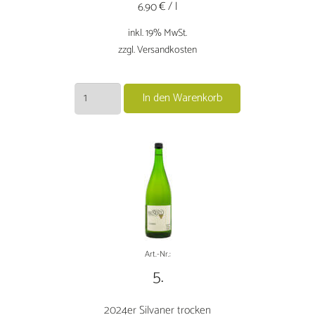
€ / l
6.90
inkl. 19% MwSt.
zzgl. Versandkosten
2024er
In den Warenkorb
Kerner
trocken
Menge
Art.-Nr.:
5.
2024er Silvaner trocken