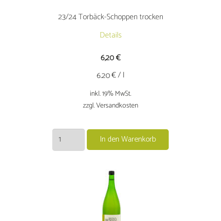
Produktseite
gewählt
23/24 Torbäck-Schoppen trocken
werden
Details
6,20
€
€ / l
6.20
inkl. 19% MwSt.
zzgl. Versandkosten
23/24
In den Warenkorb
Torbäck-
Schoppen
trocken
Menge