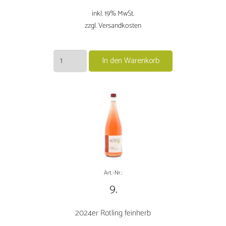
inkl. 19% MwSt.
zzgl. Versandkosten
2025er
In den Warenkorb
Müller-
Thurgau
feinherb
Menge
Art.-Nr.:
9.
2024er Rotling feinherb