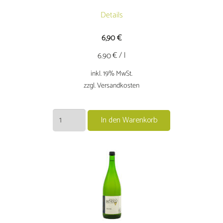
Details
6,90
€
€ / l
6.90
inkl. 19% MwSt.
zzgl. Versandkosten
2024er
In den Warenkorb
Silvaner
trocken
Menge