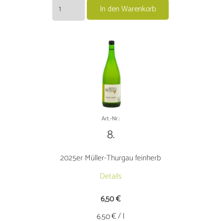
2024er
In den Warenkorb
Hausschoppen
Torbäck
Rotweincuvéetrocken
Menge
Art.-Nr.:
8.
2025er Müller-Thurgau feinherb
Details
6,50
€
€ / l
6.50