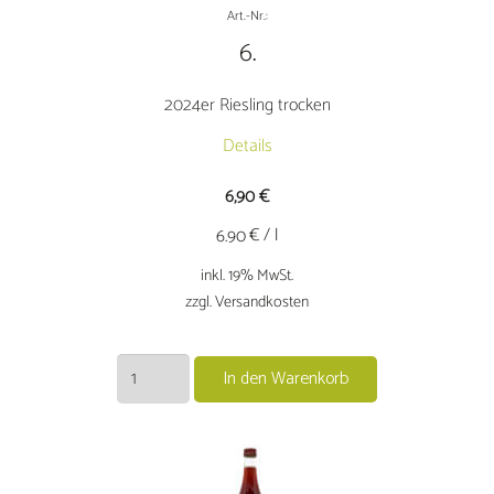
Art.-Nr.:
6.
2024er Riesling trocken
Details
6,90
€
€ / l
6.90
inkl. 19% MwSt.
zzgl. Versandkosten
2024er
In den Warenkorb
Riesling
trocken
Menge