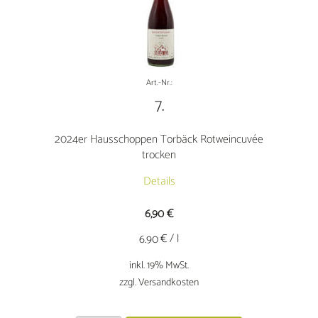
Art.-Nr.:
7.
2024er Hausschoppen Torbäck Rotweincuvée
trocken
Details
6,90
€
€ / l
6.90
inkl. 19% MwSt.
zzgl. Versandkosten