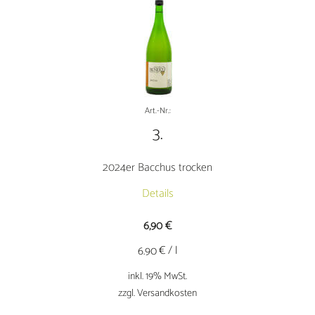
trocken
Menge
Art.-Nr.:
3.
2024er Bacchus trocken
Details
6,90
€
€ / l
6.90
inkl. 19% MwSt.
zzgl. Versandkosten