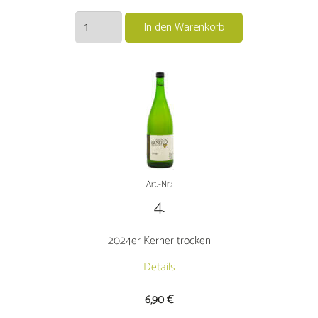
2024er
In den Warenkorb
Bacchus
trocken
Menge
Art.-Nr.:
4.
2024er Kerner trocken
Details
6,90
€