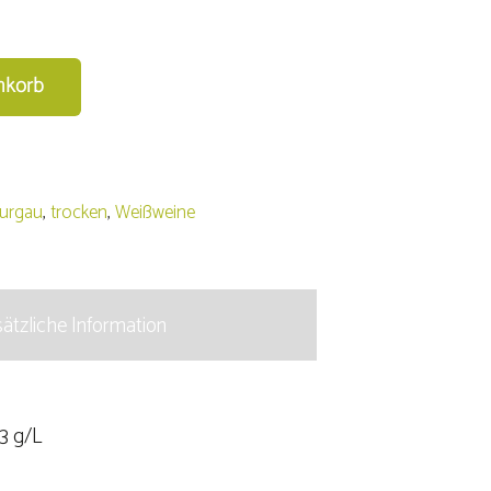
nkorb
hurgau
,
trocken
,
Weißweine
ätzliche Information
,3 g/L