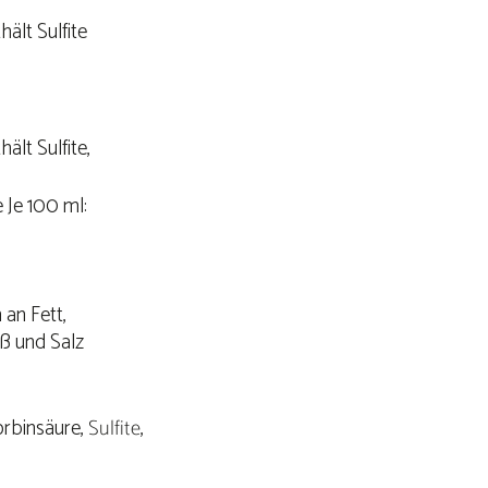
ält Sulfite
ält Sulfite,
 Je 100 ml:
an Fett,
iß und Salz
orbinsäure,
Sulfite
,