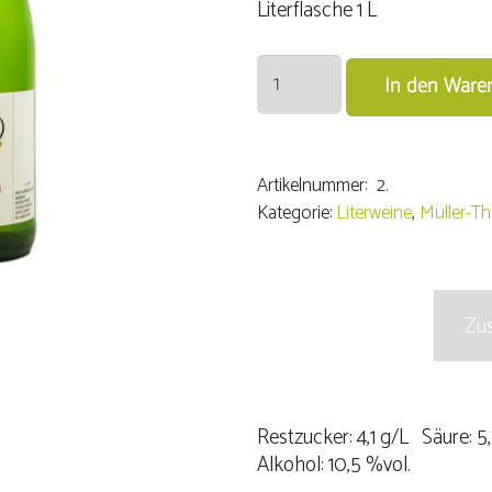
Literflasche 1 L
2024er
In den Ware
Müller-
Thurgau
trocken
Menge
Artikelnummer:
2.
Kategorie:
Literweine
,
Müller-T
Beschreibung
Zus
Restzucker: 4,1 g/L Säure: 5
Alkohol: 10,5 %vol.