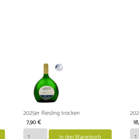
2025er Riesling trocken
202
7,90
€
18
2025er
2025
In den Warenkorb