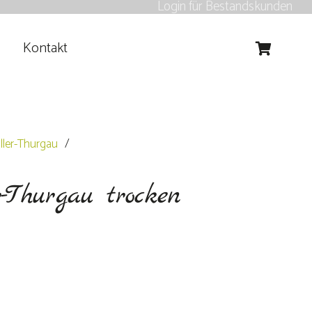
Login für Bestandskunden
Kontakt
Es befinden sich keine Produkte im Warenkorb.
ler-Thurgau
/
-Thurgau trocken