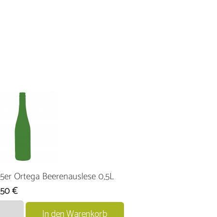
5er Ortega Beerenauslese 0,5L
,50
€
er
In den Warenkorb