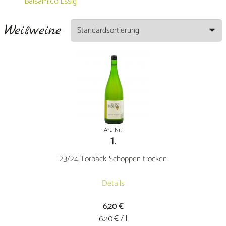
Balsamico Essig
Weißweine
Art.-Nr.:
1.
23/24 Torbäck-Schoppen trocken
Details
6,20
€
€ / l
6.20