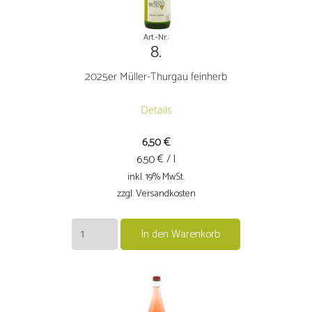
Art.-Nr.:
8.
2025er Müller-Thurgau feinherb
Details
6,50
€
€ / l
6.50
inkl. 19% MwSt.
zzgl. Versandkosten
2025er
In den Warenkorb
Müller-
Thurgau
feinherb
Menge