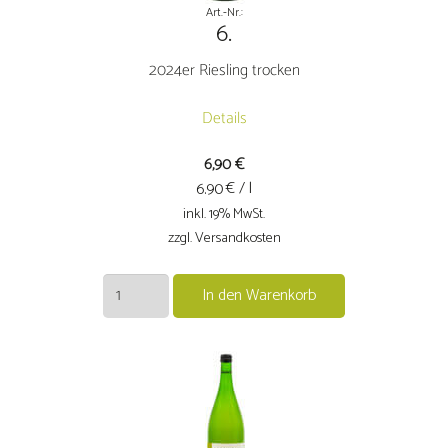
Art.-Nr.:
6.
2024er Riesling trocken
Details
6,90
€
€ / l
6.90
inkl. 19% MwSt.
zzgl. Versandkosten
2024er
In den Warenkorb
Riesling
trocken
Menge