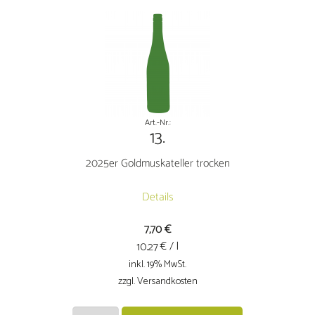
feinherb
Menge
Art.-Nr.:
13.
2025er Goldmuskateller trocken
Details
7,70
€
€ / l
10.27
inkl. 19% MwSt.
zzgl. Versandkosten
2025er