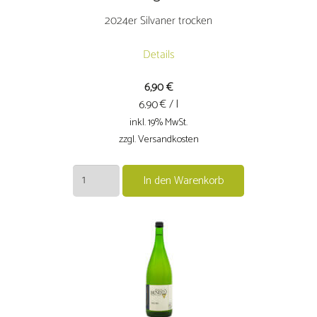
2024er Silvaner trocken
Details
6,90
€
€ / l
6.90
inkl. 19% MwSt.
zzgl. Versandkosten
2024er
In den Warenkorb
Silvaner
trocken
Menge