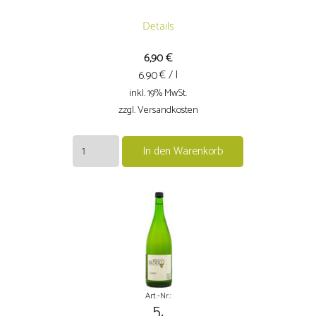
Details
6,90
€
€ / l
6.90
inkl. 19% MwSt.
zzgl. Versandkosten
2024er
In den Warenkorb
Kerner
trocken
Menge
Art.-Nr.:
5.