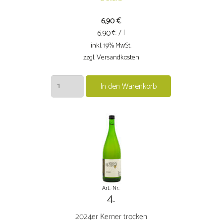
6,90
€
€ / l
6.90
inkl. 19% MwSt.
zzgl. Versandkosten
2024er
In den Warenkorb
Bacchus
trocken
Menge
Art.-Nr.:
4.
2024er Kerner trocken