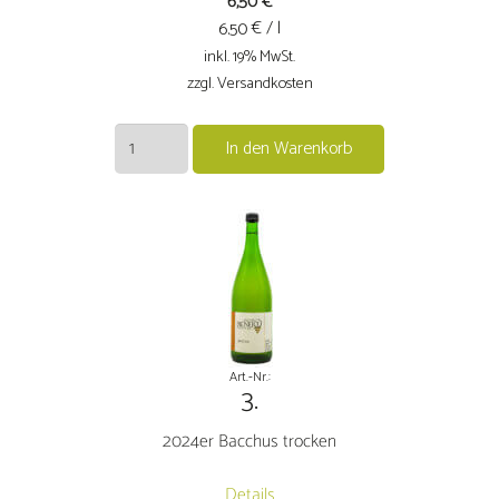
6,50
€
€ / l
6.50
inkl. 19% MwSt.
zzgl. Versandkosten
2024er
In den Warenkorb
Müller-
Thurgau
trocken
Menge
Art.-Nr.:
3.
2024er Bacchus trocken
Details