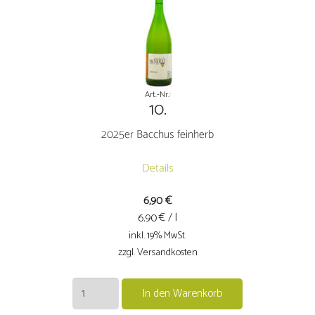
Art.-Nr.:
10.
2025er Bacchus feinherb
Details
6,90
€
€ / l
6.90
inkl. 19% MwSt.
zzgl. Versandkosten
2025er
In den Warenkorb
Bacchus