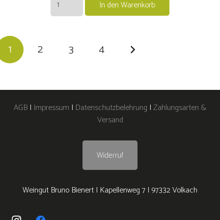
In den Warenkorb
Goldmuskateller
trocken
Menge
1
2
3
4
AGB
|
Impressum
|
Datenschutzbelehrung
|
Zahlungsarten &
Versand
Widerruf
Weingut Bruno Bienert | Kapellenweg 7 | 97332 Volkach