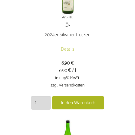
Art.-Nr.:
5.
2024er Silvaner trocken
Details
6,90
€
€ / l
6.90
inkl. 19% MwSt.
zzgl. Versandkosten
2024er
In den Warenkorb
Silvaner
trocken
Menge