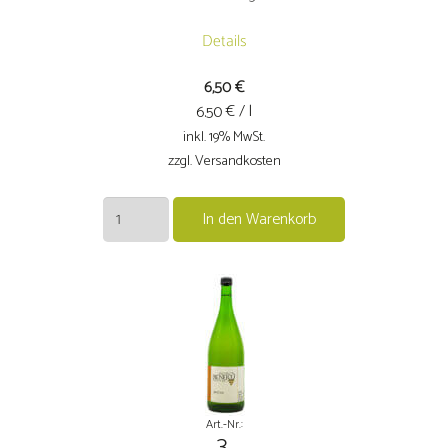
Details
6,50
€
€ / l
6.50
inkl. 19% MwSt.
zzgl. Versandkosten
2024er
In den Warenkorb
Müller-
Thurgau
trocken
Menge
Art.-Nr.:
3.