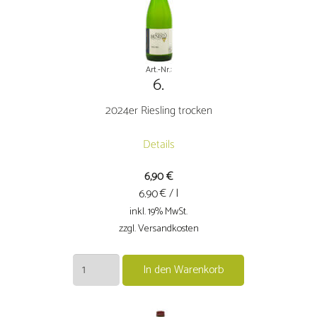
Art.-Nr.:
6.
2024er Riesling trocken
Details
6,90
€
€ / l
6.90
inkl. 19% MwSt.
zzgl. Versandkosten
2024er
In den Warenkorb
Riesling
trocken
Menge