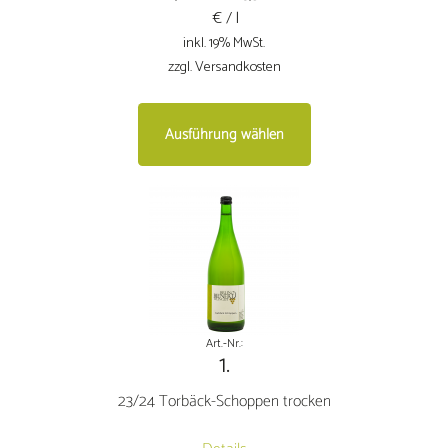
€ / l
inkl. 19% MwSt.
zzgl. Versandkosten
Dieses
Ausführung wählen
Produkt
weist
mehrere
Varianten
auf.
Die
Optionen
können
auf
Art.-Nr.:
1.
der
Produktseite
23/24 Torbäck-Schoppen trocken
gewählt
werden