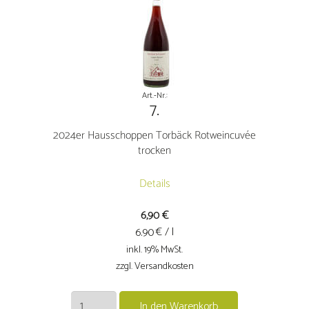
Art.-Nr.:
7.
2024er Hausschoppen Torbäck Rotweincuvée
trocken
Details
6,90
€
€ / l
6.90
inkl. 19% MwSt.
zzgl. Versandkosten
2024er
In den Warenkorb