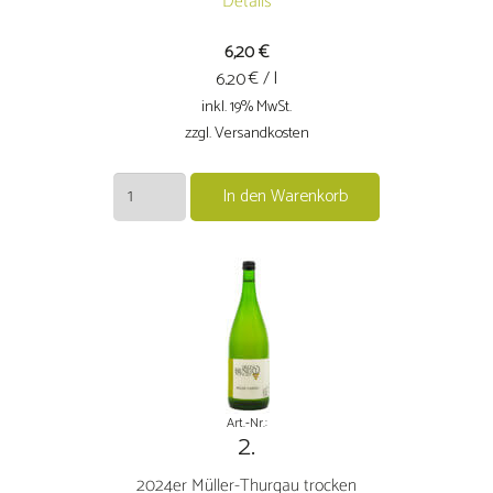
Details
6,20
€
€ / l
6.20
inkl. 19% MwSt.
zzgl. Versandkosten
23/24
In den Warenkorb
Torbäck-
Schoppen
trocken
Menge
Art.-Nr.:
2.
2024er Müller-Thurgau trocken