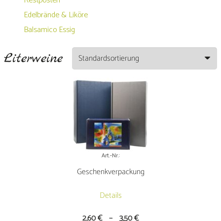
Restposten
Edelbrände & Liköre
Balsamico Essig
Literweine
Art.-Nr.:
Geschenkverpackung
Details
2,60
€
–
3,50
€