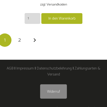
6,90 €
6,50 €.
zzgl. Versandkosten
2024er
In den Warenkorb
Rotling
feinherb
Menge
1
2
AGB
|
Impressum
|
Datenschutzbelehrung
|
Zahlungsarten &
Versand
Widerruf