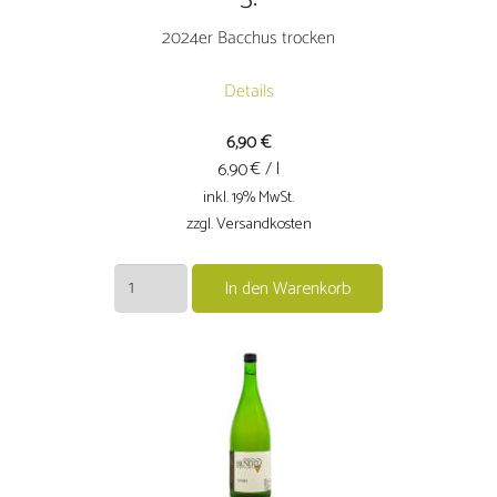
2024er Bacchus trocken
Details
6,90
€
€ / l
6.90
inkl. 19% MwSt.
zzgl. Versandkosten
2024er
In den Warenkorb
Bacchus
trocken
Menge