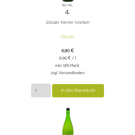
Art.-Nr.:
4.
2024er Kerner trocken
Details
6,90
€
€ / l
6.90
inkl. 19% MwSt.
zzgl. Versandkosten
2024er
In den Warenkorb
Kerner
trocken
Menge