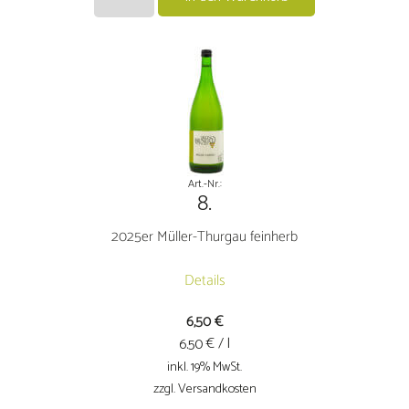
Hausschoppen
Torbäck
Rotweincuvéetrocken
Menge
Art.-Nr.:
8.
2025er Müller-Thurgau feinherb
Details
6,50
€
€ / l
6.50
inkl. 19% MwSt.
zzgl. Versandkosten