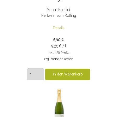
12.
Secco Rossini
Perlwein vom Rotling
Details
6,90
€
€ / l
9.20
inkl. 19% MwSt.
zzgl. Versandkosten
Secco
In den Warenkorb
Rossini
Perlwein
vom
Rotling
Menge