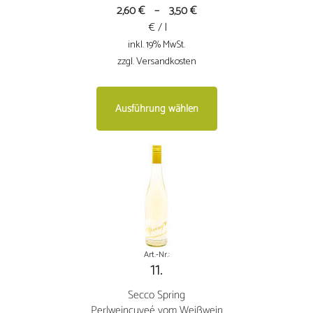
2,60
€
–
3,50
€
€ / l
inkl. 19% MwSt.
zzgl. Versandkosten
Dieses
Ausführung wählen
Produkt
weist
mehrere
Varianten
auf.
Die
Optionen
können
auf
Art.-Nr.:
11.
der
Produktseite
Secco Spring
gewählt
Perlweincuveé vom Weißwein