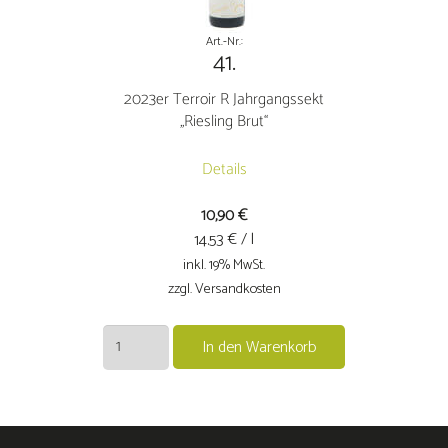
Art.-Nr.:
41.
2023er Terroir R Jahrgangssekt
„Riesling Brut“
Details
10,90
€
€ / l
14.53
inkl. 19% MwSt.
zzgl. Versandkosten
2023er
In den Warenkorb
Terroir
R
Jahrgangssekt
"Riesling