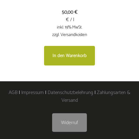
50,00
€
€ / l
inkl. 19% MwSt.
zzgl. Versandkosten
In den Warenkorb
AGB
|
Impressum
|
Datenschutzbelehrung
|
Zahlungsarten &
Versand
Widerruf