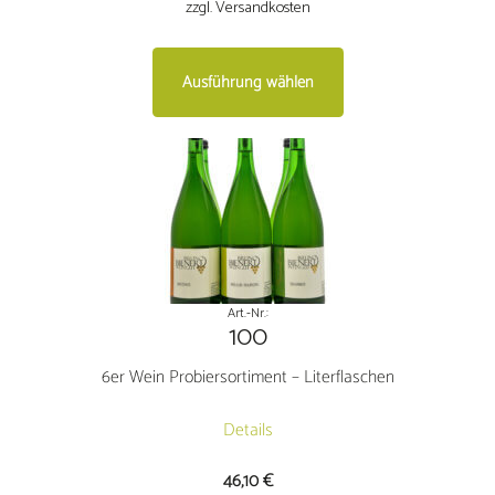
zzgl. Versandkosten
Dieses
Ausführung wählen
Produkt
weist
mehrere
Varianten
auf.
Die
Optionen
können
auf
Art.-Nr.:
100
der
Produktseite
6er Wein Probiersortiment – Literflaschen
gewählt
werden
Details
46,10
€