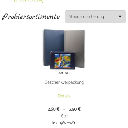
Balsamico Essig
Probiersortimente
Art.-Nr.:
Geschenkverpackung
Details
2,60
€
–
3,50
€
€ / l
inkl. 19% MwSt.