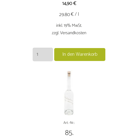
14,90
€
€ / l
29.80
inkl. 19% MwSt.
zzgl. Versandkosten
Reneclodenbrand
In den Warenkorb
0,5
L
Menge
Art.-Nr.:
85.