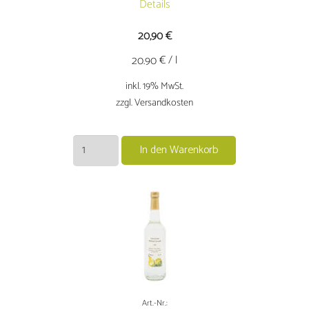
Details
20,90
€
€ / l
20.90
inkl. 19% MwSt.
zzgl. Versandkosten
Williamsbrand
In den Warenkorb
1,0
L
Menge
Art.-Nr.: