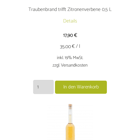
Traubenbrand trifft Zitronenverbene 0,5 L
Details
17,90
€
€ / l
35.00
inkl. 19% MwSt.
zzgl. Versandkosten
Traubenbrand
In den Warenkorb
trifft
Zitronenverbene
0,5
L
Menge