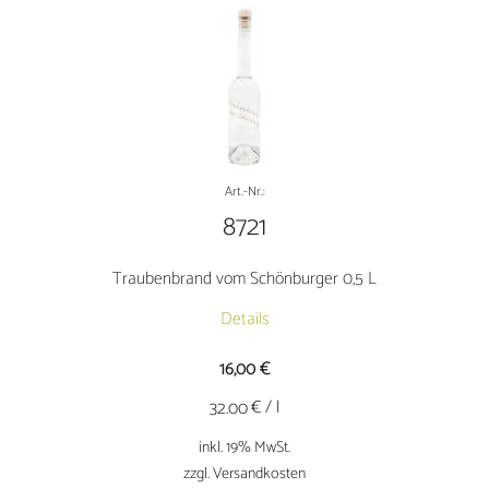
0,5
L
Menge
Art.-Nr.:
8721
Traubenbrand vom Schönburger 0,5 L
Details
16,00
€
€ / l
32.00
inkl. 19% MwSt.
zzgl. Versandkosten