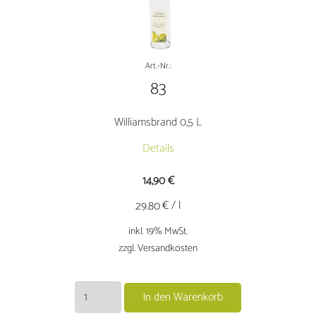
Art.-Nr.:
83
Williamsbrand 0,5 L
Details
14,90
€
€ / l
29.80
inkl. 19% MwSt.
zzgl. Versandkosten
Williamsbrand
In den Warenkorb
0,5