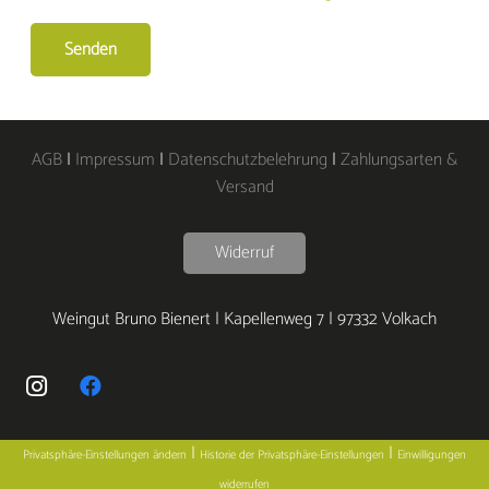
AGB
|
Impressum
|
Datenschutzbelehrung
|
Zahlungsarten &
Versand
Widerruf
Weingut Bruno Bienert | Kapellenweg 7 | 97332 Volkach
|
|
Privatsphäre-Einstellungen ändern
Historie der Privatsphäre-Einstellungen
Einwilligungen
widerrufen