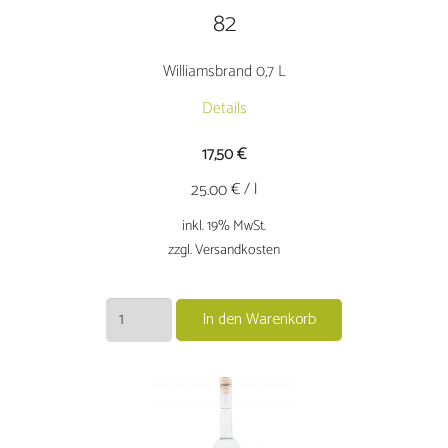
82
Williamsbrand 0,7 L
Details
17,50
€
€ / l
25.00
inkl. 19% MwSt.
zzgl. Versandkosten
Williamsbrand
In den Warenkorb
0,7
L
Menge