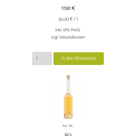
17,50
€
€ / l
35.00
inkl. 19% MwSt.
zzgl. Versandkosten
Alter
In den Warenkorb
Weinbrandim
Eichenholzfass
gereift
0,5
L
Menge
Art.-Nr.:
89