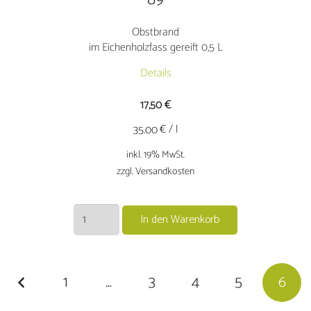
Obstbrand
im Eichenholzfass gereift 0,5 L
Details
17,50
€
€ / l
35.00
inkl. 19% MwSt.
zzgl. Versandkosten
Obstbrandim
In den Warenkorb
Eichenholzfass
gereift
0,5
1
…
3
4
5
6
L
Menge