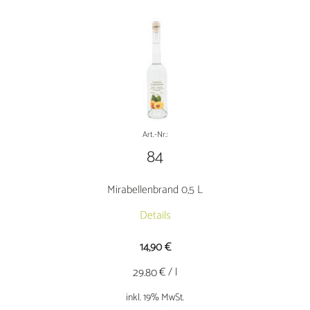
L
Menge
Art.-Nr.:
84
Mirabellenbrand 0,5 L
Details
14,90
€
€ / l
29.80
inkl. 19% MwSt.