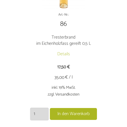
Art.-Nr.:
86
Tresterbrand
im Eichenholzfass gereift 0,5 L
Details
17,50
€
€ / l
35.00
inkl. 19% MwSt.
zzgl. Versandkosten
Tresterbrandim
In den Warenkorb
Eichenholzfass
gereift