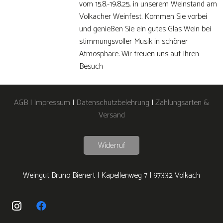
vom 15.8.-19.8.25, in unserem Weinstand am
Volkacher Weinfest. Kommen Sie vorbei
und genießen Sie ein gutes Glas Wein bei
stimmungsvoller Musik in schöner
Atmosphäre. Wir freuen uns auf Ihren
Besuch
AGB
|
Impressum
|
Datenschutzbelehrung
|
Zahlungsarten &
Versand
Widerruf
Weingut Bruno Bienert | Kapellenweg 7 | 97332 Volkach