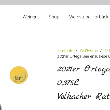
Weingut
Shop
Weinstube Torbäck
Startseite
/
Weißweine
/
Or
2021er Ortega Beerenauslese 0
2021er Ortega
0,375L
Volkacher Rat