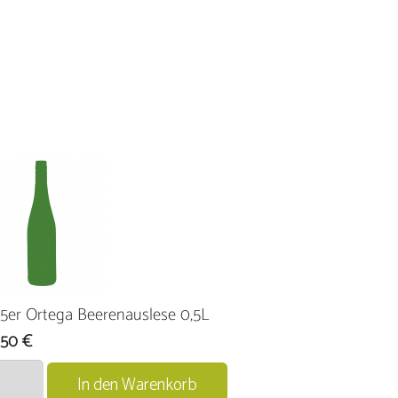
5er Ortega Beerenauslese 0,5L
,50
€
er
In den Warenkorb
ga