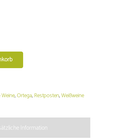
nkorb
e Weine
,
Ortega
,
Restposten
,
Weißweine
ätzliche Information