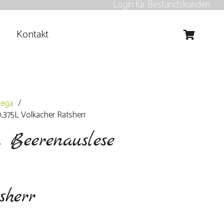
Login für Bestandskunden
Kontakt
Es befinden sich keine Produkte im Warenkorb.
tega
/
,375L Volkacher Ratsherr
 Beerenauslese
sherr