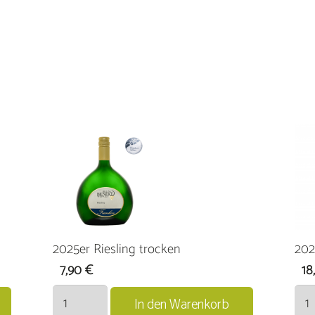
2025er Riesling trocken
202
7,90
€
18
2025er
2025
In den Warenkorb
Riesling
Orte