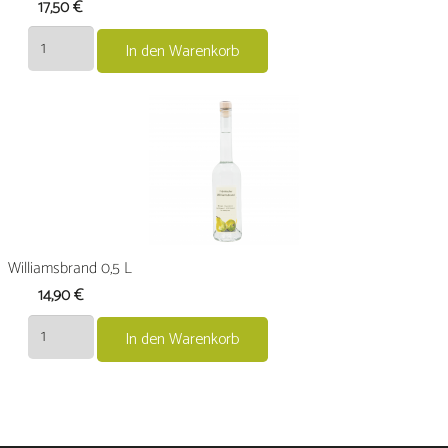
17,50
€
Tresterbrandim
In den Warenkorb
Eichenholzfass
gereift
0,5
L
Menge
Williamsbrand 0,5 L
14,90
€
Williamsbrand
In den Warenkorb
0,5
L
Menge