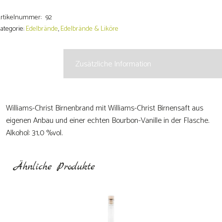
raum
it
rtikelnummer:
92
anilleschote
ategorie:
Edelbrände
,
Edelbrände & Liköre
enge
Beschreibung
Zusätzliche Information
Williams-Christ Birnenbrand mit Williams-Christ Birnensaft aus
eigenen Anbau und einer echten Bourbon-Vanille in der Flasche.
Alkohol: 31,0 %vol.
Ähnliche Produkte