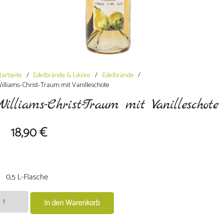
tartseite
/
Edelbrände & Liköre
/
Edelbrände
/
illiams-Christ-Traum mit Vanilleschote
Williams-Christ-Traum mit Vanilleschote
18,90
€
0,5 L-Flasche
illiams-
In den Warenkorb
hrist-