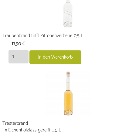
Traubenbrand trifft Zitronenverbene 0,5 L
17,90
€
Traubenbrand
In den Warenkorb
trifft
Zitronenverbene
0,5
L
Menge
Tresterbrand
im Eichenholzfass gereift 0,5 L