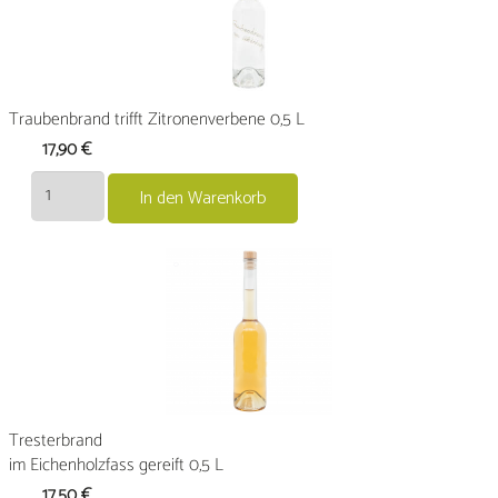
Traubenbrand trifft Zitronenverbene 0,5 L
17,90
€
Traubenbrand
In den Warenkorb
trifft
Zitronenverbene
0,5
L
Menge
Tresterbrand
im Eichenholzfass gereift 0,5 L
17,50
€