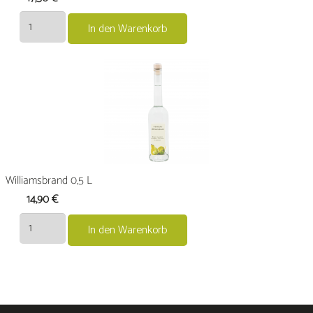
Tresterbrandim
In den Warenkorb
Eichenholzfass
gereift
0,5
L
Menge
Williamsbrand 0,5 L
14,90
€
Williamsbrand
In den Warenkorb
0,5
L
Menge