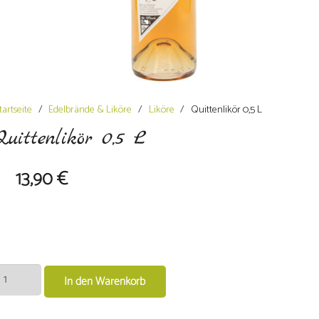
tartseite
/
Edelbrände & Liköre
/
Liköre
/
Quittenlikör 0,5 L
Quittenlikör 0,5 L
13,90
€
uittenlikör
In den Warenkorb
,5