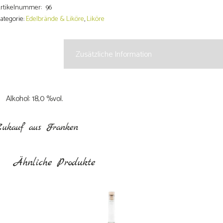
enge
rtikelnummer:
96
ategorie:
Edelbrände & Liköre
,
Liköre
Beschreibung
Zusätzliche Information
Alkohol: 18,0 %vol.
Zukauf aus Franken
Ähnliche Produkte