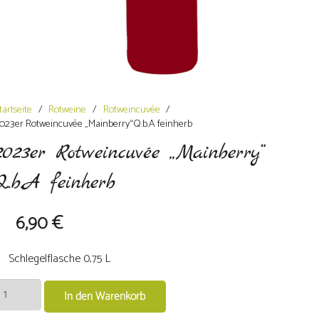
tartseite
/
Rotweine
/
Rotweincuvée
/
023er Rotweincuvée „Mainberry“Q.b.A feinherb
2023er Rotweincuvée „Mainberry“
Q.b.A feinherb
6,90
€
Schlegelflasche 0,75 L
023er
In den Warenkorb
otweincuvée