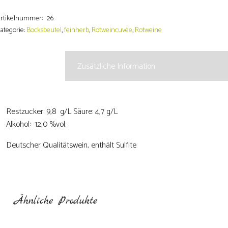
Mainberry"Q.b.A
einherb
rtikelnummer:
26.
enge
ategorie:
Bocksbeutel
,
feinherb
,
Rotweincuvée
,
Rotweine
Beschreibung
Zusätzliche Information
Restzucker: 9,8 g/L Säure: 4,7 g/L
Alkohol: 12,0 %vol.
Deutscher Qualitätswein, enthält Sulfite
Ähnliche Produkte