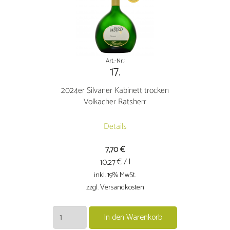
Art.-Nr.:
17.
2024er Silvaner Kabinett trocken
Volkacher Ratsherr
Details
7,70
€
€ / l
10.27
inkl. 19% MwSt.
zzgl. Versandkosten
2024er
In den Warenkorb
Silvaner