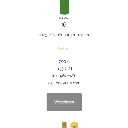
Optionen
können
auf
Art.-Nr.:
16.
der
Produktseite
2025er Schönburger trocken
gewählt
werden
Details
7,90
€
€ / l
11.53
inkl. 19% MwSt.
zzgl. Versandkosten
Weiterlesen