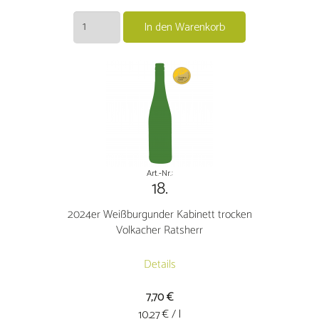
2023er
In den Warenkorb
Weißburgunder
Kabinett
trocken
Volkacher
Ratsherr
Menge
Art.-Nr.:
18.
2024er Weißburgunder Kabinett trocken
Volkacher Ratsherr
Details
7,70
€
€ / l
10.27