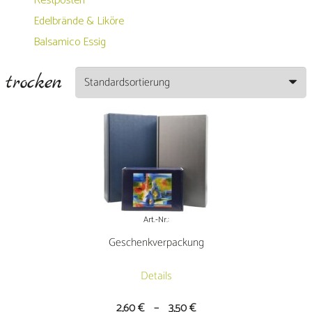
Restposten
Edelbrände & Liköre
Balsamico Essig
trocken
Art.-Nr.:
Geschenkverpackung
Details
2,60
€
–
3,50
€