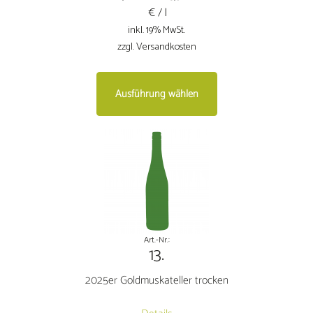
€ / l
inkl. 19% MwSt.
zzgl. Versandkosten
Dieses
Ausführung wählen
Produkt
weist
mehrere
Varianten
auf.
Die
Optionen
können
auf
Art.-Nr.:
13.
der
Produktseite
2025er Goldmuskateller trocken
gewählt
werden