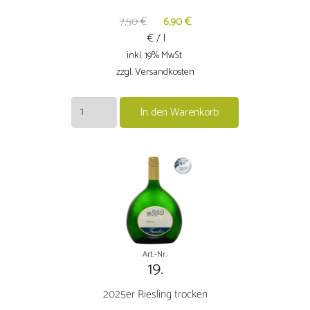
Ursprünglicher
Aktueller
7,50
€
6,90
€
€ / l
Preis
Preis
war:
ist:
inkl. 19% MwSt.
zzgl. Versandkosten
7,50 €
6,90 €.
2022er
In den Warenkorb
Riesling
Kabinett
trocken
Volkacher
Ratsherr
Menge
Art.-Nr.:
19.
2025er Riesling trocken