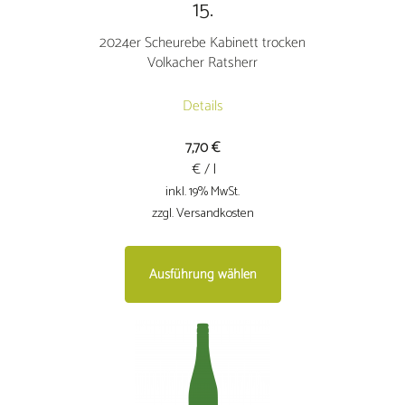
15.
2024er Scheurebe Kabinett trocken
Volkacher Ratsherr
Details
7,70
€
€ / l
inkl. 19% MwSt.
zzgl. Versandkosten
Dieses
Ausführung wählen
Produkt
weist
mehrere
Varianten
auf.
Die