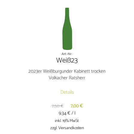
Kabinett
trocken
Volkacher
Ratsherr
Menge
Art.-Nr.:
Weiß23
2023er Weißburgunder Kabinett trocken
Volkacher Ratsherr
Details
Ursprünglicher
Aktueller
7,50
€
7,00
€
Preis
€ / l
Preis
9.34
war:
ist:
inkl. 19% MwSt.
7,50 €
7,00 €.
zzgl. Versandkosten