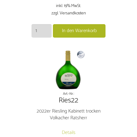
inkl. 19% MwSt.
zzgl. Versandkosten
2024er
In den Warenkorb
Weißburgunder
Kabinett
trocken
Volkacher
Ratsherr
Menge
Art.-Nr.:
Ries22
2022er Riesling Kabinett trocken
Volkacher Ratsherr
Details