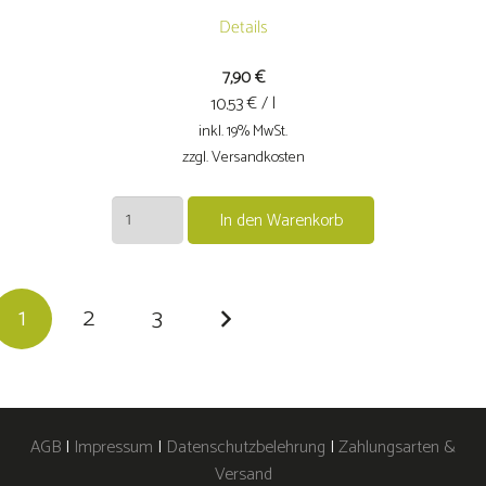
Details
7,90
€
€ / l
10.53
inkl. 19% MwSt.
zzgl. Versandkosten
2025er
In den Warenkorb
Riesling
trocken
Menge
1
2
3
AGB
|
Impressum
|
Datenschutzbelehrung
|
Zahlungsarten &
Versand