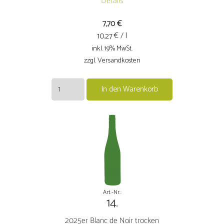
Details
7,70
€
€ / l
10.27
inkl. 19% MwSt.
zzgl. Versandkosten
2025er
In den Warenkorb
Goldmuskateller
trocken
Menge
Art.-Nr.:
14.
2025er Blanc de Noir trocken